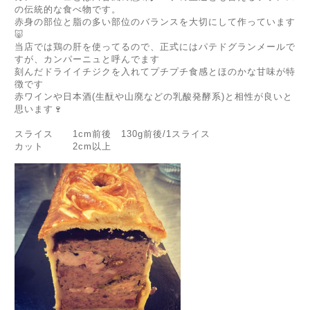
の伝統的な食べ物です。
赤身の部位と脂の多い部位のバランスを大切にして作っています
🐷
当店では鶏の肝を使ってるので、正式にはパテドグランメールで
すが、カンパーニュと呼んでます
刻んだドライイチジクを入れてプチプチ食感とほのかな甘味が特
徴です
赤ワインや日本酒(生酛や山廃などの乳酸発酵系)と相性が良いと
思います🍷
スライス 1cm前後 130g前後/1スライス
カット 2cm以上