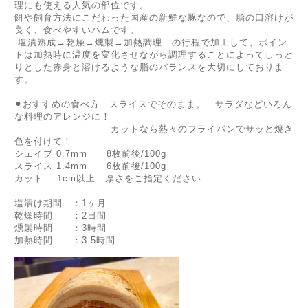
理にも使える人気の部位です。
餌や飼育方法にこだわった国産の新鮮な豚なので、脂の口溶けが
良く、食べやすいハムです。
塩漬熟成→乾燥→燻製→加熱調理 の行程で加工して、ポイン
トは加熱時に温度を変化させながら調理することによってしっと
りとした赤身と溶けるような脂のバランスを大切にしておりま
す。
⚫︎おすすめの食べ方 スライスでそのまま。 サラダなどいろん
な料理のアレンジに！
カットなら熱々のフライパンでサッと焼き
色を付けて！
シェイブ 0.7mm 8枚前後/100g
スライス 1.4mm 6枚前後/100g
カット 1cm以上 厚さをご指定ください
塩漬け期間 ：1ヶ月
乾燥時間 ：2日間
燻製時間 ：3時間
加熱時間 ：3.5時間