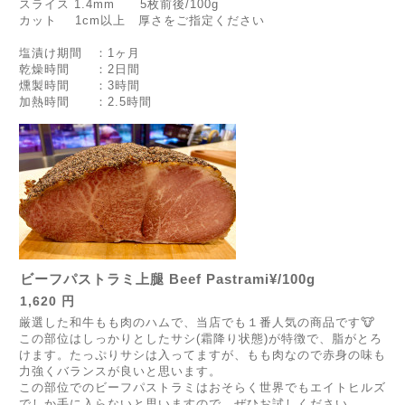
スライス 1.4mm 5枚前後/100g
カット 1cm以上 厚さをご指定ください
塩漬け期間 ：1ヶ月
乾燥時間 ：2日間
燻製時間 ：3時間
加熱時間 ：2.5時間
ビーフパストラミ上腿 Beef Pastrami¥/100g
1,620 円
厳選した和牛もも肉のハムで、当店でも１番人気の商品です🐮
この部位はしっかりとしたサシ(霜降り状態)が特徴で、脂がとろ
けます。たっぷりサシは入ってますが、もも肉なので赤身の味も
力強くバランスが良いと思います。
この部位でのビーフパストラミはおそらく世界でもエイトヒルズ
でしか手に入らないと思いますので、ぜひお試しください。