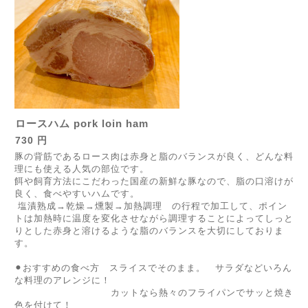
ロースハム pork loin ham
730 円
豚の背筋であるロース肉は赤身と脂のバランスが良く、どんな料
理にも使える人気の部位です。
餌や飼育方法にこだわった国産の新鮮な豚なので、脂の口溶けが
良く、食べやすいハムです。
塩漬熟成→乾燥→燻製→加熱調理 の行程で加工して、ポイン
トは加熱時に温度を変化させながら調理することによってしっと
りとした赤身と溶けるような脂のバランスを大切にしておりま
す。
⚫︎おすすめの食べ方 スライスでそのまま。 サラダなどいろん
な料理のアレンジに！
カットなら熱々のフライパンでサッと焼き
色を付けて！