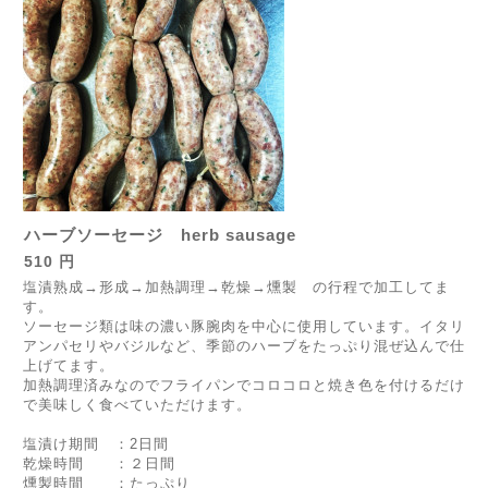
ハーブソーセージ herb sausage
510 円
塩漬熟成→形成→加熱調理→乾燥→燻製 の行程で加工してま
す。
ソーセージ類は味の濃い豚腕肉を中心に使用しています。イタリ
アンパセリやバジルなど、季節のハーブをたっぷり混ぜ込んで仕
上げてます。
加熱調理済みなのでフライパンでコロコロと焼き色を付けるだけ
で美味しく食べていただけます。
塩漬け期間 ：2日間
乾燥時間 ：２日間
燻製時間 ：たっぷり