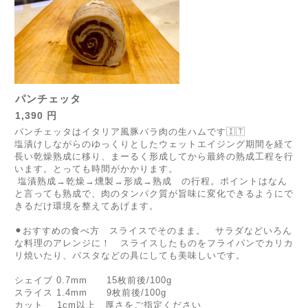
パンチェッタ
1,390 円
パンチェッタはイタリア風豚バラ肉の生ハムです🇮🇹
塩漬けしながらのゆっくりとしたウェットエイジング期間を経て
長い乾燥熟成に移り、まーるく形成してから最終の熟成工程を行
います。とっても時間がかかります。
塩漬熟成→乾燥→燻製→形成→熟成 の行程。ポイントはなん
と言っても熟成で、肉のタンパク質が旨味に変化できるようにで
きるだけ環境を整えてあげます。
⚫︎おすすめの食べ方 スライスでそのまま。 サラダなどいろん
な料理のアレンジに！ スライスしたものをフライパンでカリカ
リ焼いたり、パスタなどの具にしても美味しいです。
シェイブ 0.7mm 15枚前後/100g
スライス 1.4mm 9枚前後/100g
カット 1cm以上 厚さをご指定ください