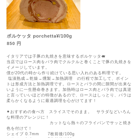
ポルケッタ porchetta¥/100g
850 円
イタリアでは子豚の丸焼きを意味するポルケッタ🐖
当店ではロース肉をバラ肉でクルクルと巻くことで豚の丸焼きを
イメージしています。
僕が20代の時から作り続けている思い入れのある料理です。
塩漬熟成→乾燥→燻製→加熱調理 の行程で加工して、ポイン
トは形成方法と加熱調理です。ロースとバラの間に隙間が出来な
いように一生懸命巻きます。加熱時はロース肉とバラ肉では真逆
と言っていいほどの特徴があるので、ロースはしっとり、バラは
柔らかくなるように最適調理を心がけてます！
⚫︎おすすめの食べ方 スライスでそのまま。 サラダなどいろん
な料理のアレンジに！
カットなら熱々のフライパンでサッと焼き
色を付けて！
シェイブ 0.7mm 7枚前後/100g