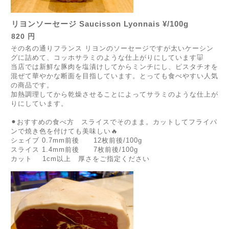
リヨンソーセージ Saucisson Lyonnais ¥/100g
820 円
その名の通りフランス リヨンのソーセージですが太いケーシン
グに詰めて、コッホサラミのような仕上がりにしています🐷
当店では新鮮な豚肉を塩漬けしてからミンチにし、ピスタチオを
混ぜて華やかな断面を目指しています。とっても食べやすい人気
の商品です。
加熱調理してから乾燥させることによってサラミのような仕上が
りにしています。
⚫︎おすすめの食べ方 スライスでそのまま。カットしてフライパ
ンで焼き色を付けても美味しい🔥
シェイブ 0.7mm前後 12枚前後/100g
スライス 1.4mm前後 7枚前後/100g
カット 1cm以上 厚さをご指定ください