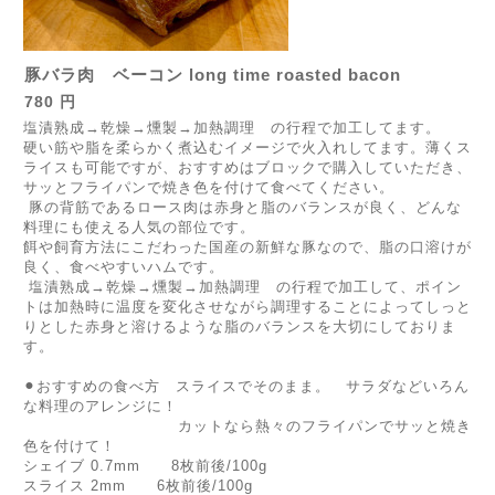
豚バラ肉 ベーコン long time roasted bacon
780 円
塩漬熟成→乾燥→燻製→加熱調理 の行程で加工してます。
硬い筋や脂を柔らかく煮込むイメージで火入れしてます。薄くス
ライスも可能ですが、おすすめはブロックで購入していただき、
サッとフライパンで焼き色を付けて食べてください。
豚の背筋であるロース肉は赤身と脂のバランスが良く、どんな
料理にも使える人気の部位です。
餌や飼育方法にこだわった国産の新鮮な豚なので、脂の口溶けが
良く、食べやすいハムです。
塩漬熟成→乾燥→燻製→加熱調理 の行程で加工して、ポイン
トは加熱時に温度を変化させながら調理することによってしっと
りとした赤身と溶けるような脂のバランスを大切にしておりま
す。
⚫︎おすすめの食べ方 スライスでそのまま。 サラダなどいろん
な料理のアレンジに！
カットなら熱々のフライパンでサッと焼き
色を付けて！
シェイブ 0.7mm 8枚前後/100g
スライス 2mm 6枚前後/100g