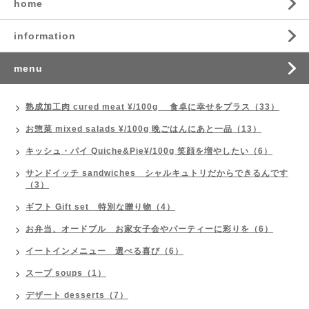
home
information
menu
熟成加工肉 cured meat ¥/100g 食卓に幸せをプラス（33）
お惣菜 mixed salads ¥/100g 晩ごはんにあと一品（13）
キッシュ・パイ Quiche&Pie¥/100g 笑顔を増やしたい（6）
サンドイッチ sandwiches シャルキュトリだからできるんです
（3）
ギフト Gift set 特別な贈り物（4）
お弁当、オードブル お家女子会やパーティーに彩りを（6）
イートインメニュー 選べる喜び（6）
スープ soups（1）
デザート desserts（7）