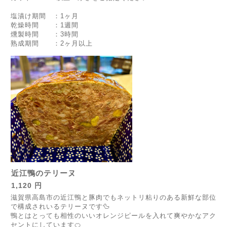
塩漬け期間 ：1ヶ月
乾燥時間 ：1週間
燻製時間 ：3時間
熟成期間 ：2ヶ月以上
近江鴨のテリーヌ
1,120 円
滋賀県高島市の近江鴨と豚肉でもネットリ粘りのある新鮮な部位
で構成されいるテリーヌです🦆
鴨とはとっても相性のいいオレンジピールを入れて爽やかなアク
セントにしています🍊