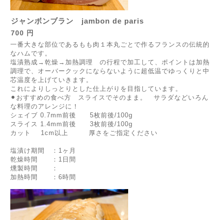
ジャンボンブラン jambon de paris
700 円
一番大きな部位であるもも肉１本丸ごとで作るフランスの伝統的
なハムです。
塩漬熟成→乾燥→加熱調理 の行程で加工して、ポイントは加熱
調理で、オーバークックにならないように超低温でゆっくりと中
芯温度を上げていきます。
これによりしっとりとした仕上がりを目指しています。
⚫︎おすすめの食べ方 スライスでそのまま。 サラダなどいろん
な料理のアレンジに！
シェイブ 0.7mm前後 5枚前後/100g
スライス 1.4mm前後 3枚前後/100g
カット 1cm以上 厚さをご指定ください
塩漬け期間 ：1ヶ月
乾燥時間 ：1日間
燻製時間 ：
加熱時間 ：6時間