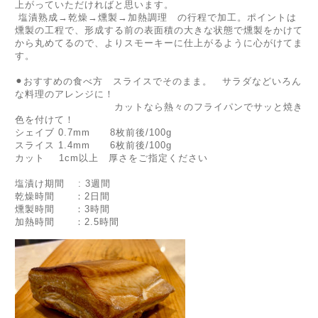
上がっていただければと思います。
塩漬熟成→乾燥→燻製→加熱調理 の行程で加工。ポイントは
燻製の工程で、形成する前の表面積の大きな状態で燻製をかけて
から丸めてるので、よりスモーキーに仕上がるように心がけてま
す。
⚫︎おすすめの食べ方 スライスでそのまま。 サラダなどいろん
な料理のアレンジに！
カットなら熱々のフライパンでサッと焼き
色を付けて！
シェイブ 0.7mm 8枚前後/100g
スライス 1.4mm 6枚前後/100g
カット 1cm以上 厚さをご指定ください
塩漬け期間 : 3週間
乾燥時間 ：2日間
燻製時間 ：3時間
加熱時間 ：2.5時間