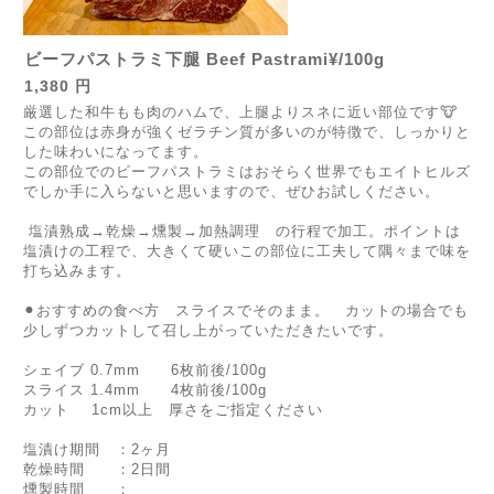
ビーフパストラミ下腿 Beef Pastrami¥/100g
1,380 円
厳選した和牛もも肉のハムで、上腿よりスネに近い部位です🐮
この部位は赤身が強くゼラチン質が多いのが特徴で、しっかりと
した味わいになってます。
この部位でのビーフパストラミはおそらく世界でもエイトヒルズ
でしか手に入らないと思いますので、ぜひお試しください。
塩漬熟成→乾燥→燻製→加熱調理 の行程で加工。ポイントは
塩漬けの工程で、大きくて硬いこの部位に工夫して隅々まで味を
打ち込みます。
⚫︎おすすめの食べ方 スライスでそのまま。 カットの場合でも
少しずつカットして召し上がっていただきたいです。
シェイブ 0.7mm 6枚前後/100g
スライス 1.4mm 4枚前後/100g
カット 1cm以上 厚さをご指定ください
塩漬け期間 ：2ヶ月
乾燥時間 ：2日間
燻製時間 ：