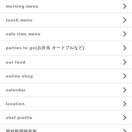
morning menu
lunch menu
cafe time menu
parties to go(お弁当 オードブルなど)
our food
online shop
calendar
location
chef profile
西村料理研究所