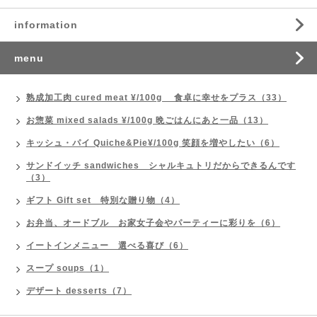
information
menu
熟成加工肉 cured meat ¥/100g 食卓に幸せをプラス（33）
お惣菜 mixed salads ¥/100g 晩ごはんにあと一品（13）
キッシュ・パイ Quiche&Pie¥/100g 笑顔を増やしたい（6）
サンドイッチ sandwiches シャルキュトリだからできるんです
（3）
ギフト Gift set 特別な贈り物（4）
お弁当、オードブル お家女子会やパーティーに彩りを（6）
イートインメニュー 選べる喜び（6）
スープ soups（1）
デザート desserts（7）