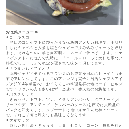
お惣菜メニュー🥕
⚫︎コールスロー
当店のコンセプトにぴったりな伝統的アメリカ料理で、千切り
にしたキャベツと人参を塩とシュガーで揉み込みギューっと絞り
ます。それを旬の柑橘と自家製マヨネーズで仕上げてます。シェ
フがシアトルに住んでた時に、「コールスローって大した事ない
料理でしょーっ」て概念を覆された味を再現してます。
⚫︎さつまいもドフィノワ
本来ジャガイモで作るフランスのお惣菜を日本の甘〜イさつま
芋でアレンジしてます。このアレンジは完全に当店シェフのアイ
デア(2014年考案)で、おそらくこの料理発祥の地はエイトヒルズ
です！ファンの方も多いはず、当店の一番人気のお惣菜です。
⚫︎パスタサラダ
きゅうり、トマト、ツナ、イタリアンパセリ、タプナード(オ
リーブの実、アンチョビ、ケッパーのソース)を茹でた貝殻型の
パスタと和えてます。タプナードは地中海が生んだ神のソース
で、それこそ何と和えても美味しくなります！
⚫︎大麦サラダ
蒸した押し麦ときゅうり 人参 セロリ コーン 枝豆を和え