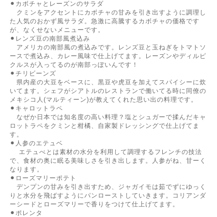
⚫︎カボチャとレーズンのサラダ
クミンをアクセントにカボチャの甘みを引き出すように調理し
た人気のおかず風サラダ。急激に高騰するカボチャの価格です
が、なくせないメニューです。
⚫︎レンズ豆の南部風煮込み
アメリカの南部風の煮込みです。レンズ豆と玉ねぎをトマトソ
ースで煮込み、カレー風味で仕上げてます。レーズンやディルピ
クルスが入ってるのが南部っぽいんです！
⚫︎チリビーンズ
県内産の大豆をベースに、黒豆や虎豆を加えてスパイシーに炊
いてます。シェフがシアトルのレストランで働いてる時に同僚の
メキシコ人(マルティーン)が教えてくれた思い出の料理です。
⚫︎キャロットラペ
なぜか日本では知名度の高い料理？塩とシュガーで揉んだキャ
ロットラペをクミンと柑橘、自家製ドレッシングで仕上げてま
す。
⚫︎人参のエテュベ
エテュべとは素材の水分を利用して調理するフレンチの技法
で、食材の奥に眠る美味しさを引き出します。人参がね、甘ーく
なります。
⚫︎ローズマリーポテト
デンプンの甘みを引き出すため、ジャガイモは茹でずにゆっく
りと水分を飛ばすようにパンローストしていきます。コリアンダ
ーシードとローズマリーで香りをつけて仕上げてます。
⚫︎ポレンタ