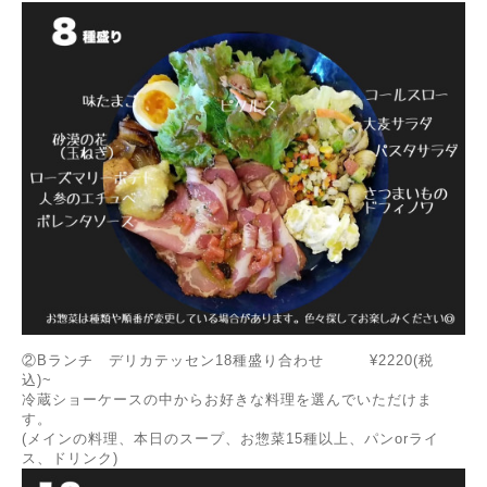
②Bランチ デリカテッセン18種盛り合わせ ¥2220(税
込)~
冷蔵ショーケースの中からお好きな料理を選んでいただけま
す。
(メインの料理、本日のスープ、お惣菜15種以上、パンorライ
ス、ドリンク)