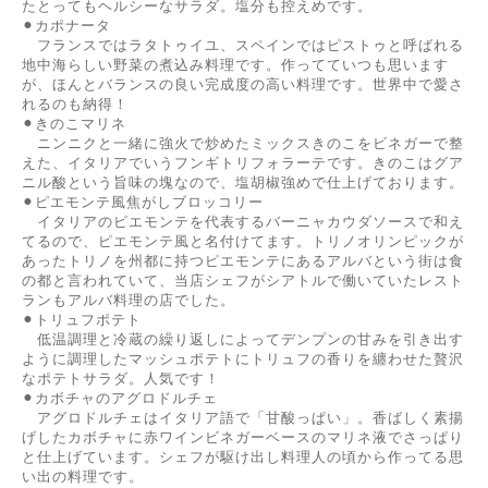
たとってもヘルシーなサラダ。塩分も控えめです。
⚫︎カポナータ
フランスではラタトゥイユ、スペインではピストゥと呼ばれる
地中海らしい野菜の煮込み料理です。作ってていつも思います
が、ほんとバランスの良い完成度の高い料理です。世界中で愛さ
れるのも納得！
⚫︎きのこマリネ
ニンニクと一緒に強火で炒めたミックスきのこをビネガーで整
えた、イタリアでいうフンギトリフォラーテです。きのこはグア
ニル酸という旨味の塊なので、塩胡椒強めで仕上げております。
⚫︎ピエモンテ風焦がしブロッコリー
イタリアのピエモンテを代表するバーニャカウダソースで和え
てるので、ピエモンテ風と名付けてます。トリノオリンピックが
あったトリノを州都に持つピエモンテにあるアルバという街は食
の都と言われていて、当店シェフがシアトルで働いていたレスト
ランもアルバ料理の店でした。
⚫︎トリュフポテト
低温調理と冷蔵の繰り返しによってデンプンの甘みを引き出す
ように調理したマッシュポテトにトリュフの香りを纏わせた贅沢
なポテトサラダ。人気です！
⚫︎カボチャのアグロドルチェ
アグロドルチェはイタリア語で「甘酸っぱい」。香ばしく素揚
げしたカボチャに赤ワインビネガーベースのマリネ液でさっぱり
と仕上げています。シェフが駆け出し料理人の頃から作ってる思
い出の料理です。