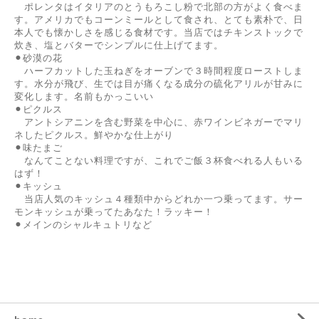
ポレンタはイタリアのとうもろこし粉で北部の方がよく食べま
す。アメリカでもコーンミールとして食され、とても素朴で、日
本人でも懐かしさを感じる食材です。当店ではチキンストックで
炊き、塩とバターでシンプルに仕上げてます。
⚫︎砂漠の花
ハーフカットした玉ねぎをオーブンで３時間程度ローストしま
す。水分が飛び、生では目が痛くなる成分の硫化アリルが甘みに
変化します。名前もかっこいい
⚫︎ピクルス
アントシアニンを含む野菜を中心に、赤ワインビネガーでマリ
ネしたピクルス。鮮やかな仕上がり
⚫︎味たまご
なんてことない料理ですが、これでご飯３杯食べれる人もいる
はず！
⚫︎キッシュ
当店人気のキッシュ４種類中からどれか一つ乗ってます。サー
モンキッシュが乗ってたあなた！ラッキー！
⚫︎メインのシャルキュトリなど