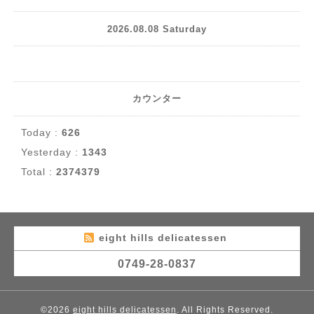
2026.08.08 Saturday
カウンター
Today :
626
Yesterday :
1343
Total :
2374379
eight hills delicatessen
0749-28-0837
©2026
eight hills delicatessen
. All Rights Reserved.