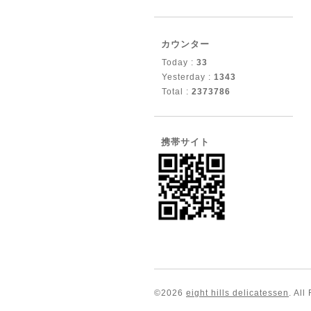
カウンター
Today :
33
Yesterday :
1343
Total :
2373786
携帯サイト
©2026
eight hills delicatessen
. All