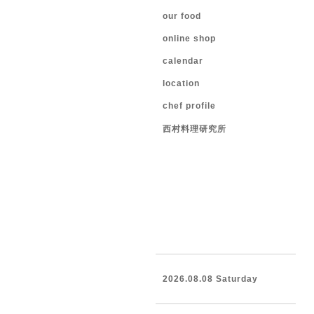
our food
online shop
calendar
location
chef profile
西村料理研究所
2026.08.08 Saturday