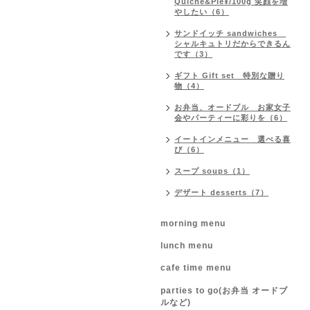
Quiche&Pie¥/100g 笑顔を増
やしたい（6）
サンドイッチ sandwiches
シャルキュトリだからできるん
です（3）
ギフト Gift set 特別な贈り
物（4）
お弁当、オードブル お家女子
会やパーティーに彩りを（6）
イートインメニュー 選べる喜
び（6）
スープ soups（1）
デザート desserts（7）
morning menu
lunch menu
cafe time menu
parties to go(お弁当 オードブ
ルなど)