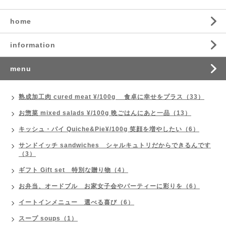
home
information
menu
熟成加工肉 cured meat ¥/100g 食卓に幸せをプラス（33）
お惣菜 mixed salads ¥/100g 晩ごはんにあと一品（13）
キッシュ・パイ Quiche&Pie¥/100g 笑顔を増やしたい（6）
サンドイッチ sandwiches シャルキュトリだからできるんです
（3）
ギフト Gift set 特別な贈り物（4）
お弁当、オードブル お家女子会やパーティーに彩りを（6）
イートインメニュー 選べる喜び（6）
スープ soups（1）