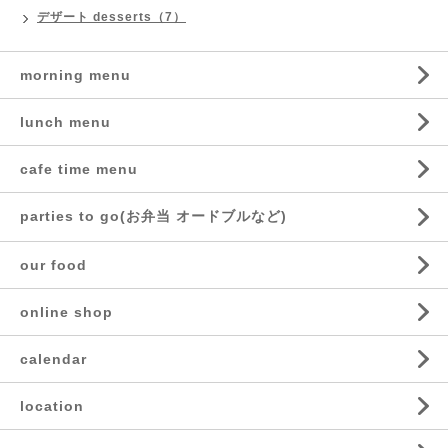
デザート desserts（7）
morning menu
lunch menu
cafe time menu
parties to go(お弁当 オードブルなど)
our food
online shop
calendar
location