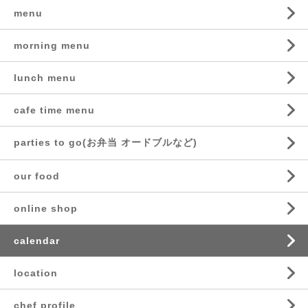
menu
morning menu
lunch menu
cafe time menu
parties to go(お弁当 オードブルなど)
our food
online shop
calendar
location
chef profile