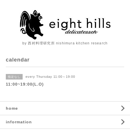
by 西村料理研究所 nishimura kitchen research
calendar
every Thursday 11:00～19:00
指定なし
11:00~19:00(L.O)
home
information