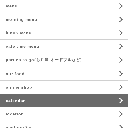
menu
morning menu
lunch menu
cafe time menu
parties to go(お弁当 オードブルなど)
our food
online shop
calendar
location
chef profile