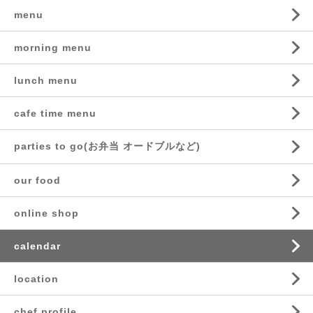
menu
morning menu
lunch menu
cafe time menu
parties to go(お弁当 オードブルなど)
our food
online shop
calendar
location
chef profile