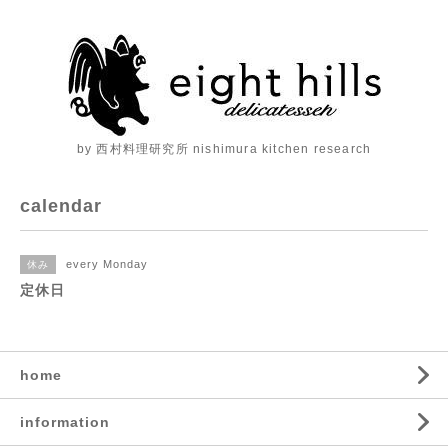
by 西村料理研究所 nishimura kitchen research
calendar
every Monday
休み
定休日
home
information