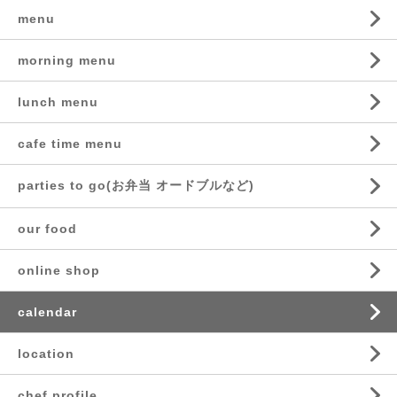
menu
morning menu
lunch menu
cafe time menu
parties to go(お弁当 オードブルなど)
our food
online shop
calendar
location
chef profile