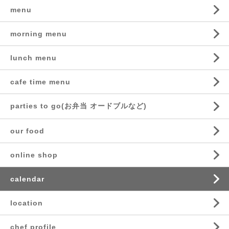
menu
morning menu
lunch menu
cafe time menu
parties to go(お弁当 オードブルなど)
our food
online shop
calendar
location
chef profile