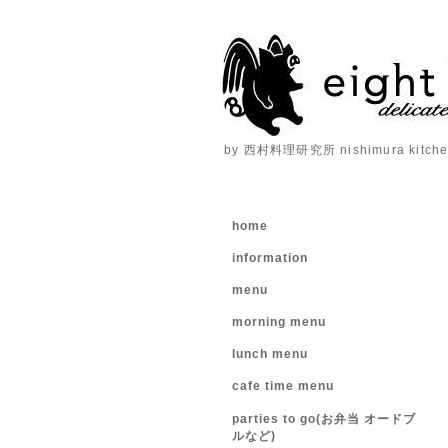
by 西村料理研究所 nishimura kitchen
home
information
menu
morning menu
lunch menu
cafe time menu
parties to go(お弁当 オードブ
ルなど)