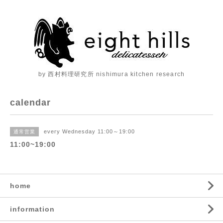
by 西村料理研究所 nishimura kitchen research
calendar
every Wednesday 11:00～19:00
通常営業
11:00~19:00
home
information