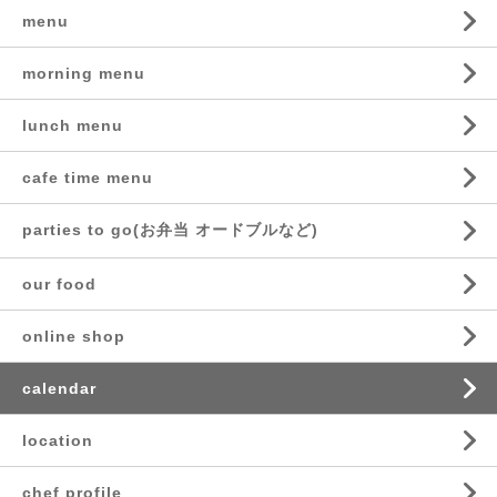
menu
morning menu
lunch menu
cafe time menu
parties to go(お弁当 オードブルなど)
our food
online shop
calendar
location
chef profile