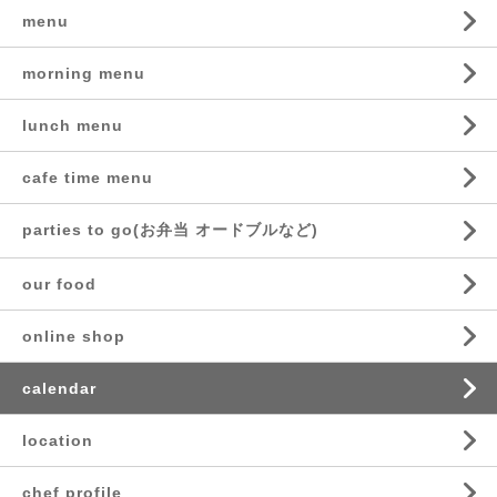
menu
morning menu
lunch menu
cafe time menu
parties to go(お弁当 オードブルなど)
our food
online shop
calendar
location
chef profile