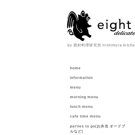
by 西村料理研究所 nishimura kitchen
home
information
menu
morning menu
lunch menu
cafe time menu
parties to go(お弁当 オードブ
ルなど)