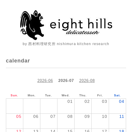
by 西村料理研究所 nishimura kitchen research
calendar
2026-06
2026-07
2026-08
Sun.
Mon.
Tue.
Wed.
Thu.
Fri.
Sat.
01
02
03
04
05
06
07
08
09
10
11
12
13
14
15
16
17
18